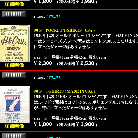
¥
1,800
¥
1,980
( 税込価格
)
,
T7422
LotNo
80'S
POCKET T-SHIRTS ( USA )
1980年代製 オールド ポケットTシャツです。MADE IN
ーはターコイズブルーで素材はコットン100%になりま
目立ったダメージはありません。
size S 肩幅40cm 身幅42cm 着丈62cm
¥
2,300
¥
2,530
( 税込価格
)
,
T7423
LotNo
90'S
T-SHIRTS ( MADE IN USA )
1990年代製 49ERS オールドTシャツです。MADE IN
は;レッドで素材はコットン50% ポリエステル50%にな
が、特に目立ったダメージはありません。
size S 肩幅39cm 身幅45cm 着丈67cm
¥
1,800
¥
1,980
( 税込価格
)