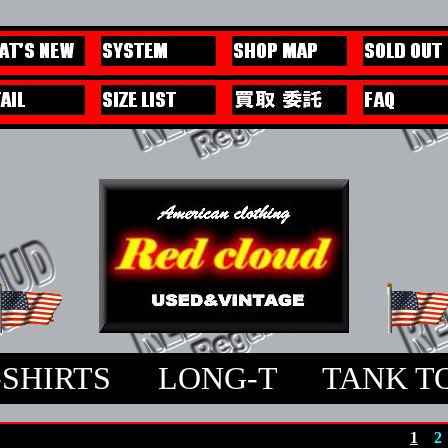
-SHIRTS
L
L
LONG-T
L
L
TANK T
1
2