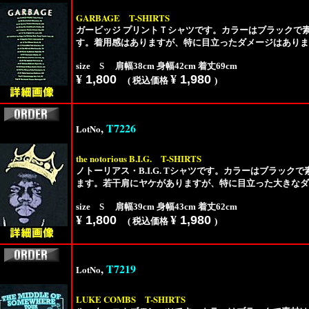
GARBAGE
T-SHIRTS
ガービッジ プリントＴシャツです。カラーはブラックで素
す。着用感はありますが、特に目立ったダメージはありま
size S 肩幅38cm 身幅42cm 着丈69cm
¥
1,800
¥
1,980
( 税込価格
)
,
T7226
LotNo
the notorious B.I.G.
T-SHIRTS
ノトーリアス・B.I.G. Tシャツです。カラーはブラックで
ます。若干肩にヤケがありますが、特に目立った大きなダ
size S 肩幅39cm 身幅43cm 着丈62cm
¥
1,800
¥
1,980
( 税込価格
)
,
T7219
LotNo
LUKE COMBS
T-SHIRTS