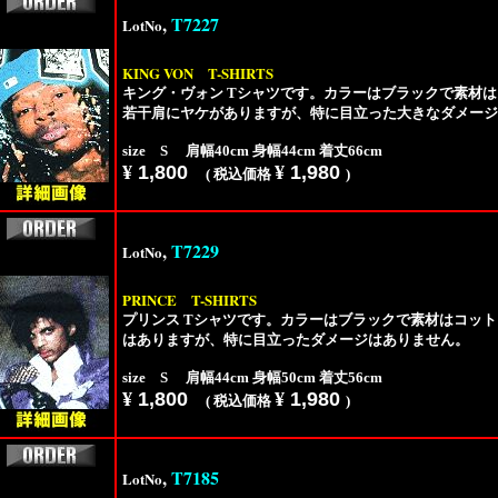
,
T7227
LotNo
KING VON
T-SHIRTS
キング・ヴォン Tシャツです。カラーはブラックで素材は
若干肩にヤケがありますが、特に目立った大きなダメージ
size S 肩幅40cm 身幅44cm 着丈66cm
¥
1,800
¥
1,980
( 税込価格
)
,
T7229
LotNo
PRINCE
T-SHIRTS
プリンス Tシャツです。カラーはブラックで素材はコット
はありますが、特に目立ったダメージはありません。
size S 肩幅44cm 身幅50cm 着丈56cm
¥
1,800
¥
1,980
( 税込価格
)
,
T7185
LotNo