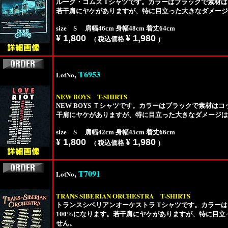
ルーク・コムズ Tシャツです。カラーはブラックで素材は
若干肩にヤケがありますが、特に目立った大きなダメージ
size S 肩幅46cm 身幅48cm 着丈64cm
¥
1,800
¥
1,980
( 税込価格
)
,
T6953
LotNo
NEW BOYS
T-SHIRTS
NEW BOYS Ｔシャツです。カラーはブラックで素材はコ
干肩にヤケがありますが、特に目立った大きなダメージは
size S 肩幅42cm 身幅45cm 着丈66cm
¥
1,800
¥
1,980
( 税込価格
)
,
T7091
LotNo
TRANS SIBERIAN ORCHESTRA
T-SHIRTS
トランスシベリアンオーケストラ Tシャツです。カラー
100%になります。若干肩にヤケがありますが、特に目
せん。