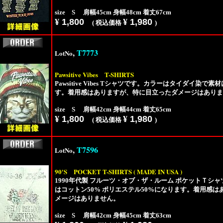
size S 肩幅45cm 身幅48cm 着丈67cm
¥
1,800
¥
1,980
( 税込価格
)
,
T7773
LotNo
Pawsitive Vibes
T-SHIRTS
Pawsitive Vibes Tシャツです。カラーはタイダイ染で
す。着用感はありますが、特に目立ったダメージはありま
size S 肩幅42cm 身幅44cm 着丈65cm
¥
1,800
¥
1,980
( 税込価格
)
,
T7596
LotNo
90'S
POCKET T-SHIRTS ( MADE IN USA )
1990年代製 フルーツ・オブ・ザ・ルーム ポケットＴシャツで
はコットン50% ポリエステル50%になります。着用感
メージはありません。
size S 肩幅42cm 身幅45cm 着丈63cm