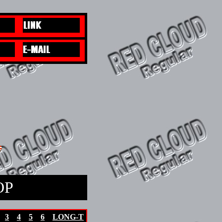
OP
3
4
5
6
LONG-T