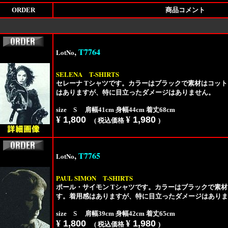
ORDER
商品コメント
,
T7764
LotNo
SELENA
T-SHIRTS
セレーナ Tシャツです。カラーはブラックで素材はコット
はありますが、特に目立ったダメージはありません。
size S 肩幅41cm 身幅44cm 着丈68cm
¥
1,800
¥
1,980
( 税込価格
)
,
T7765
LotNo
PAUL SIMON
T-SHIRTS
ポール・サイモン Tシャツです。カラーはブラックで素材
す。着用感はありますが、特に目立ったダメージはありま
size S 肩幅39cm 身幅42cm 着丈65cm
¥
1,800
¥
1,980
( 税込価格
)