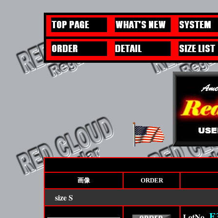
画像
ORDER
size
S
,
E
LotNo