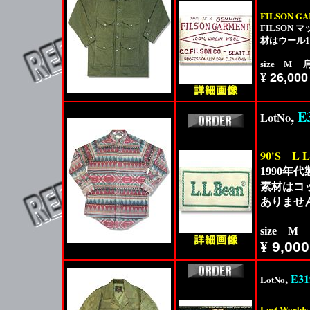
FILSON G
FILSON
材はウール
size M 肩
¥
26,000
,
E
LotNo
90'S
L L
1990年代
素材はコ
ありませ
size M
¥
9,000
,
E31
LotNo
Lost Worlds