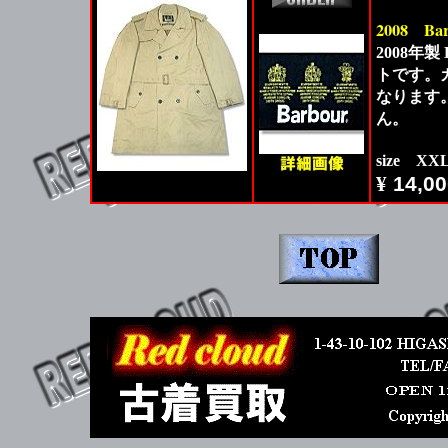
2008
Ba
2008年製
トです。
なります
ん。
size X
¥
14,00