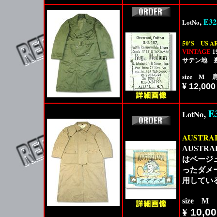
,
E32
LotNo
50'S
US A
VINTAGE
1
サテン地 
size M 肩
¥
12,000
,
E
LotNo
AUSTRA
AUSTR
はベージ
ったダメ
用してい
size M
¥
10,00