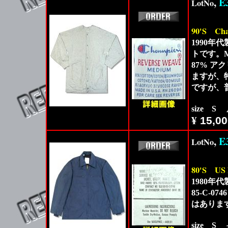
,
E
LotNo
90'S
Ch
1990年
トです。M
87% ア
ますが、
ですが、
size S
¥
15,00
,
E
LotNo
80'S
US
1980年
85-C-
はありま
size S