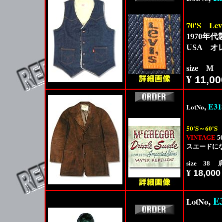
70'S
Lev
1970年代製
USA 
size M
¥
11,00
,
E31
LotNo
50'S
60'S
～
VINTAGE
5
スエードに
size 38
¥
18,000
,
E
LotNo