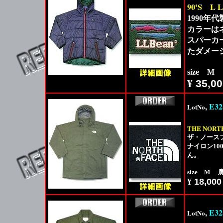
90'S
L L
1990年代
カラーは
スパーカ
たダメー
size M
¥
35,00
,
E32
LotNo
THE NORT
ザ・ノースフ
ナイロン1
ん。
size M 肩
¥
18,000
,
E32
LotNo