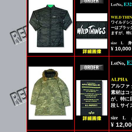
,
E32
LotNo
WILD THI
ワイルドシン
ーはブラッ
ますが、特
size L 身
¥
10,000
,
E
LotNo
ALPHA
アルファ 
素材はコ
が、特に
段Ｌサイ
size L
¥
12,00