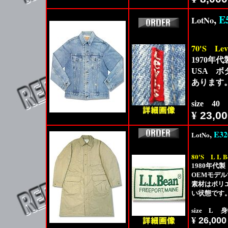
,
E
LotNo
70'S
Lev
1970年代製
USA 
あります
size 40
¥
23,00
,
E32
LotNo
80'S
L L B
1980年代製
OEMモデ
素材はポリ
い状態です
size L 身
¥
26,000