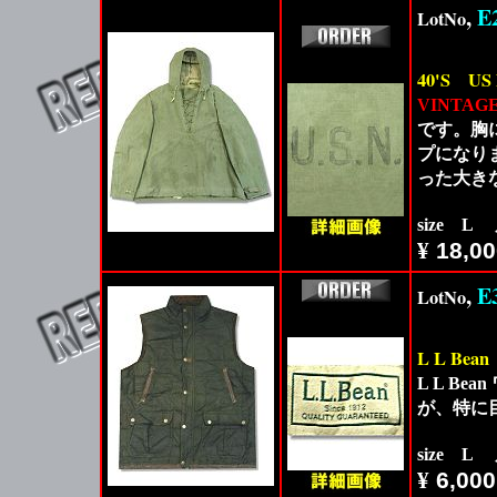
,
E
LotNo
40'S
US
VINTAG
です。胸
プになり
った大き
size L
¥
18,00
,
E
LotNo
L L Bean
L L B
が、特に
size L
¥
6,000