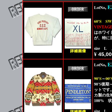
,
E
LotNo
60'S
SW
VINTAG
はホワイ
が、特に
size L
¥
45,00
,
E
LotNo
90'S
00'
～
90'S後
ットです。A
カ製の生
100%
size L