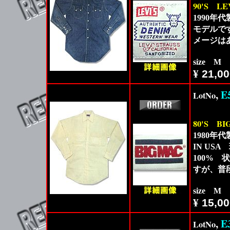
90'S
LE
1990年
モデルです
メージは
size M
¥
21,00
,
E
LotNo
80'S
BI
1980年
IN U
100%
すが、普
size M
¥
15,00
,
E
LotNo