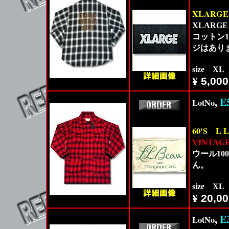
XLARGE
XLAR
コットン
ジはあり
size X
¥
5,000
,
E
LotNo
60'S
L 
VINTAG
ウール1
ん。
size X
¥
20,00
,
E
LotNo