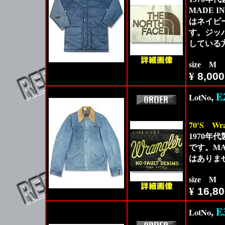
MADE 
はネイビ
す。ジッ
している
size M
¥
8,000
,
E
LotNo
70'S
Wra
1970年代
です。MA
はありま
size M
¥
16,80
,
E
LotNo