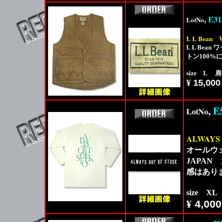
,
E31
LotNo
L L Bean
L L Be
トン100
size L 肩
¥
15,000
,
E
LotNo
ALWAYS
オールウェ
JAPA
感はあり
size X
¥
4,000