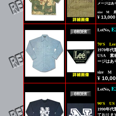
メージはあ
size M 肩
¥
13,000
,
E
LotNo
70'S
Le
1970年
USA 
ージはあ
size M
¥
10,00
,
E
LotNo
90'S
US
1990年
ておりま