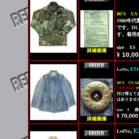
80'S
US
1980年
です。DL
す。着用
size X
¥
10,00
,
E51
LotNo
40'S
US A
VINTAGE
1
付け替えて
はありませ
size S 肩
¥
70,000
,
E
LotNo