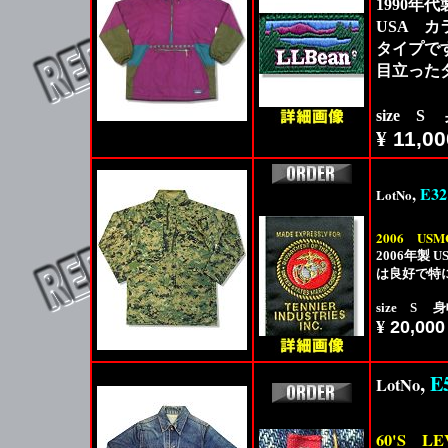
1990年代
USA 
タイプで
目立った
size S
¥
11,00
,
E32
LotNo
2006
USM
2006年製 
は良好で特
size S 身
¥
20,000
,
E
LotNo
60'S
LEV