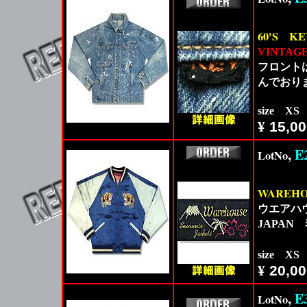
60'S
KE
VINTAG
フロント
んでおり
size X
¥
15,00
,
E
LotNo
WAREHO
ウエアハウ
JAPA
size X
¥
20,00
,
E
LotNo