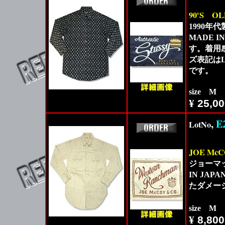
90'S
OL
1990年
MADE 
す。着用
ズ表記は
です。
size M
¥
25,00
,
E
LotNo
JOE Mc
ジョーマ
IN JA
たダメー
size M
¥
8,800