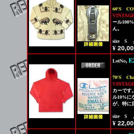
60'S
CO
VINTAG
ール10
ん。
size S
¥
20,00
,
E
LotNo
70'S
Ch
VINTAG
カーです。
ル10%
が、特に
size S
¥
22,00