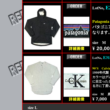
,
E
LotNo
Patagonia
パタゴニア
なります
size M
¥
20,00
,
E31
LotNo
90'S
Calvi
1990年代
カラーはグ
に目立った
る方に丁度
size M 
¥
7,000
size
L