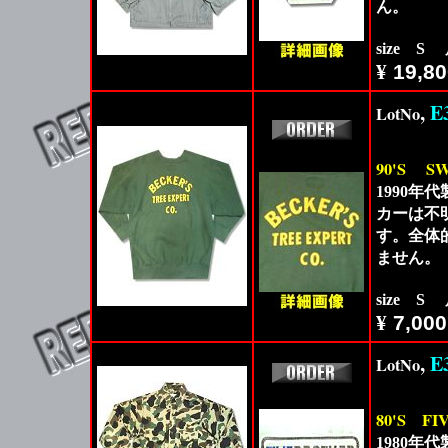
ん。
size S
¥
19,80
,
E
LotNo
90'S
SW
1990
カーは不
す。全体
ません。
size S
¥
7,000
,
E
LotNo
80'S
FI
1980年