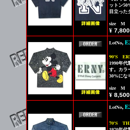
ットン5
目立った
size M
¥
7,800
,
E
LotNo
90'S
ER
1990年代
す。カラ
30%に
size M
¥
8,500
,
E
LotNo
70'S
TH
1970年