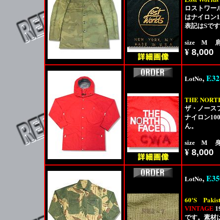
ロストワール
はナイロン
表記はSで
size M 
¥
8,000
,
E32
LotNo
THE NORT
ザ・ノース
ナイロン1
ん。
size M 身
¥
8,000
,
E35
LotNo
60'S
Paki
VINTAGE
1
です。素材