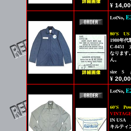
¥
14,00
,
E
LotNo
80'S
US
1980年代
C-045
なります
ん。
size S
¥
20,00
,
E
LotNo
60'S
Po
VINTAG
IN US
キルティ