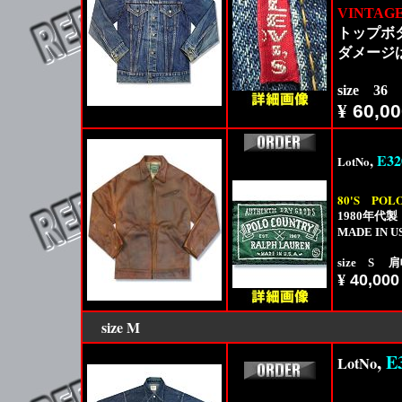
VINTAG
トップボ
ダメージ
size 36
¥
60,00
,
E32
LotNo
80'S
POLO
1980年代
MADE I
size S 
¥
40,000
size
M
,
E
LotNo