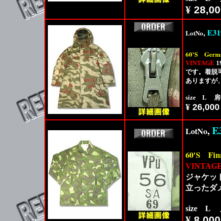
¥
28,00
,
E31
LotNo
60'S
Germ
VINTAGE
1
です。着脱
ありますが
size L 
¥
26,000
,
E
LotNo
60'S
Fin
VINTAG
ジャケッ
立ったダ
size L
¥
8,000