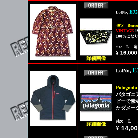
,
E32
LotNo
40'S
Beac
VINTAGE
100%に
size L 
¥
16,000
,
E
LotNo
Patagonia
パタゴニア
ビーで素
たダメー
size L
¥
14,00