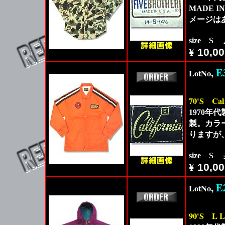
MADE 
メージは
size S
¥
10,00
,
E
LotNo
70'S
Ca
1970年代
製。カラ
りますが
size S
¥
10,00
,
E
LotNo
90'S
L 