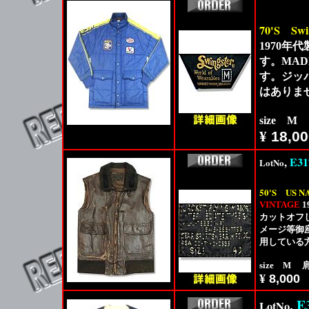
70'S
Sw
1970年
す。MAD
す。ジッ
はありま
size M
¥
18,00
,
E31
LotNo
50'S
US N
VINTAGE
1
カットオフ
メージ等御
用している
size M 肩
¥
8,000
,
E
LotNo