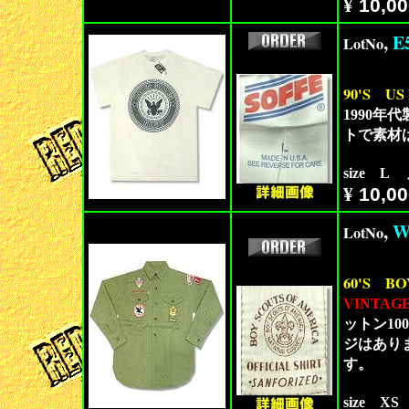
¥
10,00
,
E
LotNo
90'S
US
1990年代
トで素材
size L
¥
10,00
,
W
LotNo
60'S
BO
VINTAG
ットン1
ジはあり
す。
size X