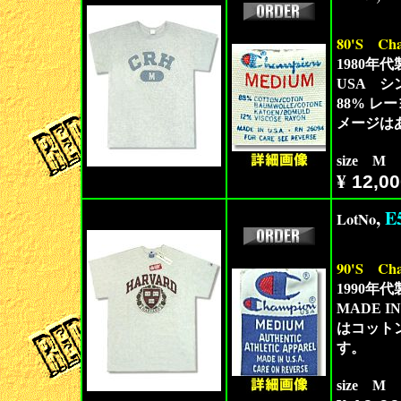
80'S
Cha
1980年
USA 
88% 
メージは
size M
¥
12,00
,
E
LotNo
90'S
Cha
1990年
MADE 
はコット
す。
size M