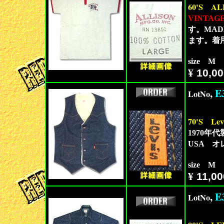
60'S
AL
VINTAG
す。MAD
ます。着
size M
¥
10,00
,
E
LotNo
70'S
Lev
1970年代製
USA 
size M
¥
11,00
,
E
LotNo