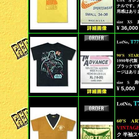
USA オ
ナルです。
用感はあり
size XS 
¥
36,000
,
T77
LotNo
90'S
STAR
1990年代
ブラックで
ージはあり
size S 肩
¥
5,000
,
T
LotNo
60'S
AR
VINTAG
ク 半袖ス