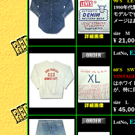
90'S
LE
1990年
モデルです
メージは
size M
¥
21,00
,
E
LotNo
60'S
SW
VINTAG
はホワイ
が、特に
size L
¥
45,00
,
E
LotNo