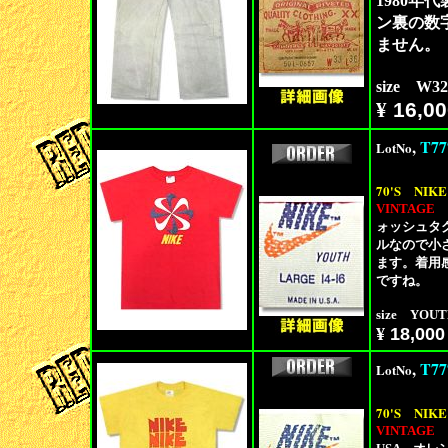
1980年代
ン裏の数
ません。
size W3
¥
16,00
,
T77
LotNo
70'S
NIKE
VINTAGE
1
ォッシュタ
ルなので小
ます。着用
ですね。
size YOU
¥
18,000
,
T77
LotNo
70'S
NIKE
VINTAGE
1