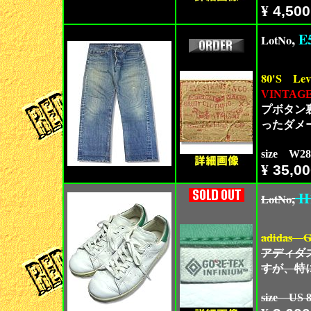
¥
4,500
,
E
LotNo
80'S
Lev
VINTAG
プボタン
ったダメ
size W2
¥
35,00
,
H
LotNo
adidas
G
アディダス
すが、特
size US