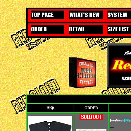
画像
ORDER
,
T77
LotNo