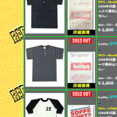
90'S
Healt
1990年代製
ックで素材
せん。
size XS 
¥
1,800
,
T77
LotNo
90'S
Healt
1990年代製
ーで素材は
ん。
size XS 
¥
1,800
,
T77
LotNo
90'S
UNDE
1990年代