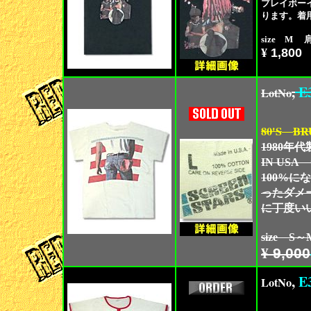
プレイボー
ります。着
size M 肩
¥
1,800
,
E
LotNo
80'S
BR
1980年
IN U
100%
ったダメ
に丁度い
size S
¥
9,000
,
E
LotNo