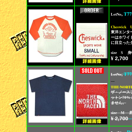
,
T77
LotNo
Cheswick
東洋エンター
ーはホワイ
に目立った
size S 身
¥
2,700
,
T77
LotNo
THE NORT
ザ・ノースフ
ットン70
ません。
size M 肩
¥
2,700