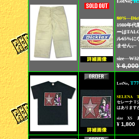
,
R
LotNo
80'S
Dic
1980年
ーはTA
ル65%
ません。
size W3
¥
6,000
,
T77
LotNo
SELENA
セレーナ 
はあります
size XS 
¥
1,800