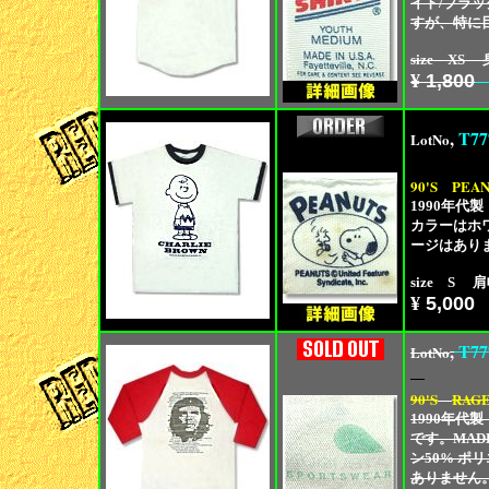
イト/ブラッ
すが、特に
size XS 
¥
1,800
,
T77
LotNo
90'S
PEAN
1990年代
カラーはホ
ージはあり
size S 肩
¥
5,000
,
T77
LotNo
90'S
RAGE
1990年代
です。MAD
ン50% 
ありません