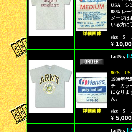
USA 
88% 
メージは
いる方に
size S
¥
10,00
,
E
LotNo
80'S
US
1980年
チ カラ
になりま
ん。
size S
¥
5,000
,
E
LotNo