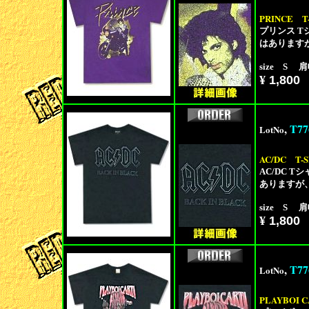
PRINCE
T
プリンス 
はあります
size S 肩
¥
1,800
,
T77
LotNo
AC/DC
T-
AC/DC 
ありますが
size S 肩
¥
1,800
,
T77
LotNo
PLAYBOI C