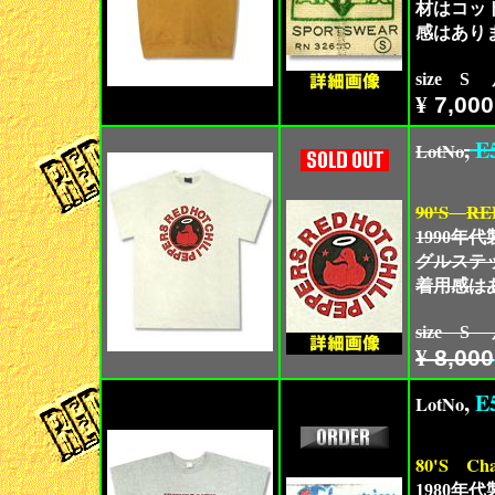
材はコッ
感はあり
size S
¥
7,000
,
E
LotNo
90'S
RE
1990
グルステ
着用感は
size S
¥
8,000
,
E
LotNo
80'S
Cha
1980年