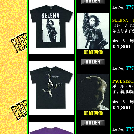
,
T77
LotNo
SELENA
セレーナ 
はあります
size S 肩
¥
1,800
,
T77
LotNo
PAUL SIMO
ポール・サ
す。着用感
size S 肩
¥
1,800
,
T77
LotNo