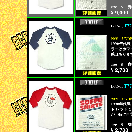
size S 身
¥
9,000
,
T77
LotNo
90'S
UNDE
1990年代
ラーはホワイ
感はありま
size S 身
¥
2,700
,
T77
LotNo
90'S
UNDE
1990年代
ト/レッドで
が、特に目
size S 身
¥
2,700