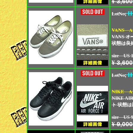
¥
3,600
,
H
LotNo
VANS
A
VANS 
状態は良
size US
¥
3,600
,
H
LotNo
NIKE
A
NIKE A
ト 状態
size US
¥
9,000