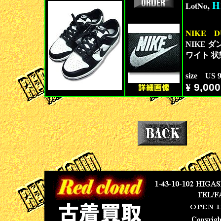
,
H
LotNo
NIKE
D
NIKE ダ
ワイト 
size US
¥
9,000