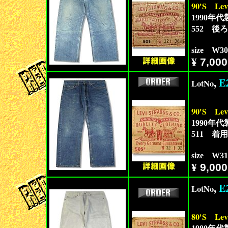
90'S
Lev
1990年代
552 
size W3
¥
7,000
,
E
LotNo
90'S
Lev
1990年代
511 
size W3
¥
9,000
,
E
LotNo
80'S
Lev